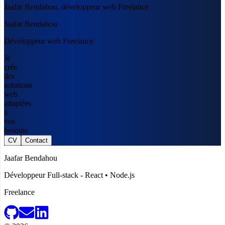
Jaafar Bendahou, développeur web Freelance
Jaafar Bendahou
Développeur web Freelance
J
e
c
r
é
e
d
e
s
s
o
l
u
t
i
o
n
s
w
e
b
a
d
a
p
t
é
e
s
à
v
o
s
b
e
s
o
i
n
s
CV
Contact
Jaafar Bendahou
Développeur Full-stack - React • Node.js
Freelance